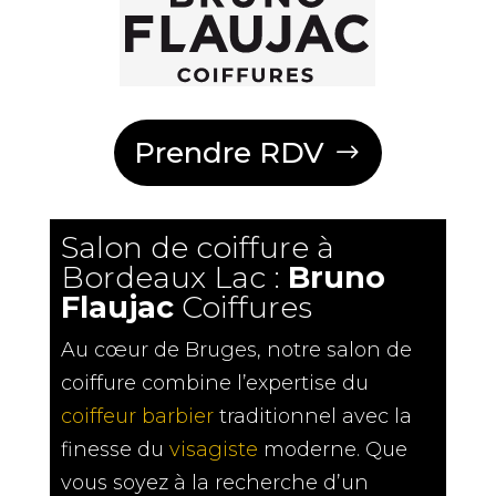
Prendre RDV
Salon de coiffure à
Bordeaux Lac :
Bruno
Flaujac
Coiffures
Au cœur de Bruges, notre salon de
coiffure combine l’expertise du
coiffeur barbier
traditionnel avec la
finesse du
visagiste
moderne. Que
vous soyez à la recherche d’un